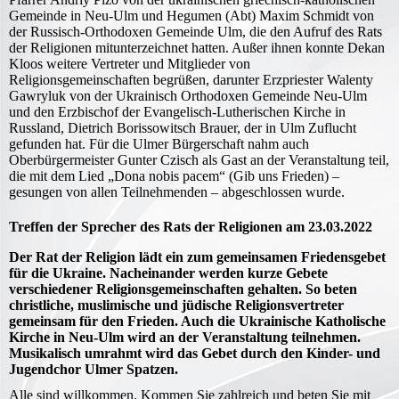
Gemeinde in Neu-Ulm und Hegumen (Abt) Maxim Schmidt von
der Russisch-Orthodoxen Gemeinde Ulm, die den Aufruf des Rats
der Religionen mitunterzeichnet hatten. Außer ihnen konnte Dekan
Kloos weitere Vertreter und Mitglieder von
Religionsgemeinschaften begrüßen, darunter Erzpriester Walenty
Gawryluk von der Ukrainisch Orthodoxen Gemeinde Neu-Ulm
und den Erzbischof der Evangelisch-Lutherischen Kirche in
Russland, Dietrich Borissowitsch Brauer, der in Ulm Zuflucht
gefunden hat. Für die Ulmer Bürgerschaft nahm auch
Oberbürgermeister Gunter Czisch als Gast an der Veranstaltung teil,
die mit dem Lied „Dona nobis pacem“ (Gib uns Frieden) –
gesungen von allen Teilnehmenden – abgeschlossen wurde.
Treffen der Sprecher des Rats der Religionen am 23.03.2022
Der Rat der Religion lädt ein zum gemeinsamen Friedensgebet
für die Ukraine. Nacheinander werden kurze Gebete
verschiedener Religionsgemeinschaften gehalten. So beten
christliche, muslimische und jüdische Religionsvertreter
gemeinsam für den Frieden. Auch die Ukrainische Katholische
Kirche in Neu-Ulm wird an der Veranstaltung teilnehmen.
Musikalisch umrahmt wird das Gebet durch den Kinder- und
Jugendchor Ulmer Spatzen.
Alle sind willkommen. Kommen Sie zahlreich und beten Sie mit