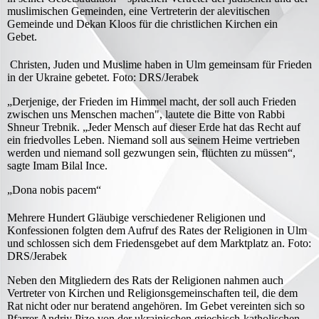
muslimischen Gemeinden, eine Vertreterin der alevitischen
Gemeinde und Dekan Kloos für die christlichen Kirchen ein
Gebet.
Christen, Juden und Muslime haben in Ulm gemeinsam für Frieden
in der Ukraine gebetet. Foto: DRS/Jerabek
„Derjenige, der Frieden im Himmel macht, der soll auch Frieden
zwischen uns Menschen machen", lautete die Bitte von Rabbi
Shneur Trebnik. „Jeder Mensch auf dieser Erde hat das Recht auf
ein friedvolles Leben. Niemand soll aus seinem Heime vertrieben
werden und niemand soll gezwungen sein, flüchten zu müssen“,
sagte Imam Bilal Ince.
„Dona nobis pacem“
Mehrere Hundert Gläubige verschiedener Religionen und
Konfessionen folgten dem Aufruf des Rates der Religionen in Ulm
und schlossen sich dem Friedensgebet auf dem Marktplatz an. Foto:
DRS/Jerabek
Neben den Mitgliedern des Rats der Religionen nahmen auch
Vertreter von Kirchen und Religionsgemeinschaften teil, die dem
Rat nicht oder nur beratend angehören. Im Gebet vereinten sich so
Pfarrer Andriy Pizo von der ukrainischen griechisch-katholischen