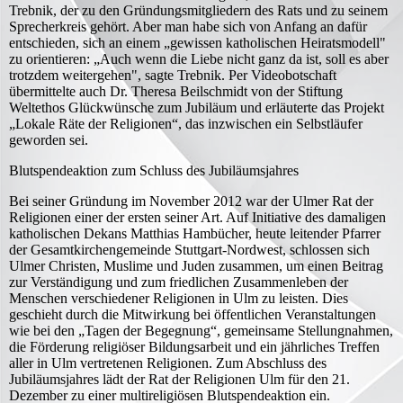
Trebnik, der zu den Gründungsmitgliedern des Rats und zu seinem
Sprecherkreis gehört. Aber man habe sich von Anfang an dafür
entschieden, sich an einem „gewissen katholischen Heiratsmodell"
zu orientieren: „Auch wenn die Liebe nicht ganz da ist, soll es aber
trotzdem weitergehen", sagte Trebnik. Per Videobotschaft
übermittelte auch Dr. Theresa Beilschmidt von der Stiftung
Weltethos Glückwünsche zum Jubiläum und erläuterte das Projekt
„Lokale Räte der Religionen“, das inzwischen ein Selbstläufer
geworden sei.
Blutspendeaktion zum Schluss des Jubiläumsjahres
Bei seiner Gründung im November 2012 war der Ulmer Rat der
Religionen einer der ersten seiner Art. Auf Initiative des damaligen
katholischen Dekans Matthias Hambücher, heute leitender Pfarrer
der Gesamtkirchengemeinde Stuttgart-Nordwest, schlossen sich
Ulmer Christen, Muslime und Juden zusammen, um einen Beitrag
zur Verständigung und zum friedlichen Zusammenleben der
Menschen verschiedener Religionen in Ulm zu leisten. Dies
geschieht durch die Mitwirkung bei öffentlichen Veranstaltungen
wie bei den „Tagen der Begegnung“, gemeinsame Stellungnahmen,
die Förderung religiöser Bildungsarbeit und ein jährliches Treffen
aller in Ulm vertretenen Religionen. Zum Abschluss des
Jubiläumsjahres lädt der Rat der Religionen Ulm für den 21.
Dezember zu einer multireligiösen Blutspendeaktion ein.