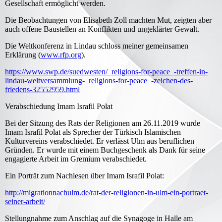
Gesellschaft ermöglicht werden.
Die Beobachtungen von Elisabeth Zoll machten Mut, zeigten aber
auch offene Baustellen an Konflikten und ungeklärter Gewalt.
Die Weltkonferenz in Lindau schloss meiner gemeinsamen
Erklärung (
www.rfp.org
).
https://www.swp.de/suedwesten/_religions-for-peace_-treffen-in-
lindau-weltversammlung-_religions-for-peace_-zeichen-des-
friedens-32552959.html
Verabschiedung Imam Israfil Polat
Bei der Sitzung des Rats der Religionen am 26.11.2019 wurde
Imam Israfil Polat als Sprecher der Türkisch Islamischen
Kulturvereins verabschiedet. Er verlässt Ulm aus beruflichen
Gründen. Er wurde mit einem Buchgeschenk als Dank für seine
engagierte Arbeit im Gremium verabschiedet.
Ein Porträt zum Nachlesen über Imam Israfil Polat:
http://migrationnachulm.de/rat-der-religionen-in-ulm-ein-portraet-
seiner-arbeit/
Stellungnahme zum Anschlag auf die Synagoge in Halle am