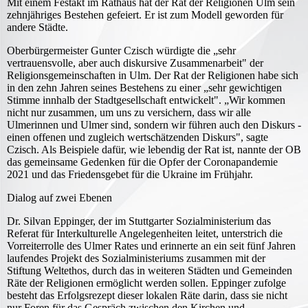
Mit einem Festakt im Rathaus hat der Rat der Religionen Ulm sein
zehnjähriges Bestehen gefeiert. Er ist zum Modell geworden für
andere Städte.
Oberbürgermeister Gunter Czisch würdigte die „sehr
vertrauensvolle, aber auch diskursive Zusammenarbeit" der
Religionsgemeinschaften in Ulm. Der Rat der Religionen habe sich
in den zehn Jahren seines Bestehens zu einer „sehr gewichtigen
Stimme innhalb der Stadtgesellschaft entwickelt". „Wir kommen
nicht nur zusammen, um uns zu versichern, dass wir alle
Ulmerinnen und Ulmer sind, sondern wir führen auch den Diskurs -
einen offenen und zugleich wertschätzenden Diskurs", sagte
Czisch. Als Beispiele dafür, wie lebendig der Rat ist, nannte der OB
das gemeinsame Gedenken für die Opfer der Coronapandemie
2021 und das Friedensgebet für die Ukraine im Frühjahr.
Dialog auf zwei Ebenen
Dr. Silvan Eppinger, der im Stuttgarter Sozialministerium das
Referat für Interkulturelle Angelegenheiten leitet, unterstrich die
Vorreiterrolle des Ulmer Rates und erinnerte an ein seit fünf Jahren
laufendes Projekt des Sozialministeriums zusammen mit der
Stiftung Weltethos, durch das in weiteren Städten und Gemeinden
Räte der Religionen ermöglicht werden sollen. Eppinger zufolge
besteht das Erfolgsrezept dieser lokalen Räte darin, dass sie nicht
nur Foren für das Gespräch zwischen den Kirchen und