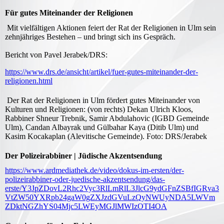
Für gutes Miteinander der Religionen
Mit vielfältigen Aktionen feiert der Rat der Religionen in Ulm sein
zehnjähriges Bestehen – und bringt sich ins Gespräch.
Bericht von Pavel Jerabek/DRS:
https://www.drs.de/ansicht/artikel/fuer-gutes-miteinander-der-
religionen.html
Der Rat der Religionen in Ulm fördert gutes Miteinander von
Kulturen und Religionen: (von rechts) Dekan Ulrich Kloos,
Rabbiner Shneur Trebnik, Samir Abdulahovic (IGBD Gemeinde
Ulm), Candan Albayrak und Gülbahar Kaya (Ditib Ulm) und
Kasim Kocakaplan (Alevitische Gemeinde). Foto: DRS/Jerabek
Der Polizeirabbiner | Jüdische Akzentsendung
https://www.ardmediathek.de/video/dokus-im-ersten/der-
polizeirabbiner-oder-juedische-akzentsendung/das-
erste/Y3JpZDovL2Rhc2Vyc3RlLmRlL3JlcG9ydGFnZSBfIGRva3
VtZW50YXRpb24gaW0gZXJzdGVuLzQyNWUyNDA5LWVm
ZDktNGZhYS04Mjc5LWEyMGJlMWIzOTI4OA