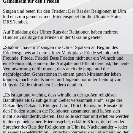
Gemeinsam für den Frieden
Singen und beten für den Frieden: Der Rat der Religionen in Ulm
lud ein zum gemeinsamen Friedensgebet für die Ukraine. Foto:
DRS/Jerabek
Auf Einladung des Ulmer Rats der Religionen haben mehrere
Hundert Gläubige für Frieden in der Ukraine gebetet.
„Shalom chaverim“ sangen die Ulmer Spatzen zu Beginn des
Friedensgebets auf dem Ulmer Marktplatz: Friede sei mit euch,
Freunde, Friede, Friede! Dass Frieden nicht nur ein Wunsch und
eine Sehnsucht, sondern die Aufgabe und Pflicht derer ist, die heute
Verantwortung dafür tragen, dass auch die junge und die
nachfolgenden Generationen in einem guten Miteinander leben
können, machte der Kinder- und Jugendchor unter Leitung von
Hans de Gilde mit seinen Liedern deutlich.
„Es ist gut und wichtig, dass wir alle in der großen religiösen
Bandbreite als Gläubige zum Gebet versammelt sind“, sagte der
Dekan des Dekanats Ehingen-Ulm, Ulrich Kloos. Im Einsatz für
den Frieden stünden die Religionen zusammen und ließen sich
nicht auseinanderdividieren. Das solle sichtbar und erlebbar werden
in dem gemeinsamen Friedensgebet, erklärte Kloos, der einer der
Sprecher des Rats der Religionen in Ulm ist. Nacheinander – jeder
in seiner Gebetstradition – sprachen Vertreter der jüdischen und der