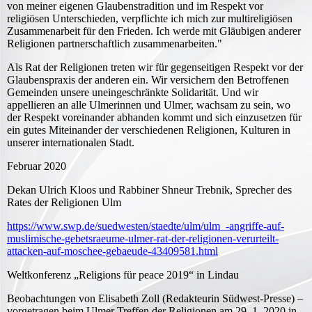
von meiner eigenen Glaubenstradition und im Respekt vor
religiösen Unterschieden, verpflichte ich mich zur multireligiösen
Zusammenarbeit für den Frieden. Ich werde mit Gläubigen anderer
Religionen partnerschaftlich zusammenarbeiten."
Als Rat der Religionen treten wir für gegenseitigen Respekt vor der
Glaubenspraxis der anderen ein. Wir versichern den Betroffenen
Gemeinden unsere uneingeschränkte Solidarität. Und wir
appellieren an alle Ulmerinnen und Ulmer, wachsam zu sein, wo
der Respekt voreinander abhanden kommt und sich einzusetzen für
ein gutes Miteinander der verschiedenen Religionen, Kulturen in
unserer internationalen Stadt.
Februar 2020
Dekan Ulrich Kloos und Rabbiner Shneur Trebnik, Sprecher des
Rates der Religionen Ulm
https://www.swp.de/suedwesten/staedte/ulm/ulm_-angriffe-auf-
muslimische-gebetsraeume-ulmer-rat-der-religionen-verurteilt-
attacken-auf-moschee-gebaeude-43409581.html
Weltkonferenz „Religions für peace 2019“ in Lindau
Beobachtungen von Elisabeth Zoll (Redakteurin Südwest-Presse) –
vorgetragen beim Ulmer Treffen der Religionen am 29. 1. 2020 in